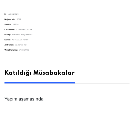
İli:
ADIYAMAN
Doğum yılı:
2011
Sırt No:
13528
Lisans No:
02-0103-000788
Branş:
Havalı ve Ateşli Silahlar
Kulüp:
ADIYAMAN FERDİ
Antrenör:
Antrenör Yok
Vize Durumu:
31.12.2023
Katıldığı Müsabakalar
Yapım aşamasında