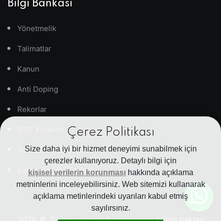
Bilgi Bankası
Yönetmelik
Talimatlar
Kanun
Anti Doping
Rekorlar
ISSF Kuralları
Çerez Politikası
Size daha iyi bir hizmet deneyimi sunabilmek için
Sıkça Sorulan Sorular
çerezler kullanıyoruz. Detaylı bilgi için
Banka Hesap Bilgileri
kişisel verilerin korunması
hakkında açıklama
metninlerini inceleyebilirsiniz. Web sitemizi kullanarak
açıklama metinlerindeki uyarıları kabul etmiş
sayılırsınız.
2026
© Türkiye Atıcılık Federasyonu bütün hakları