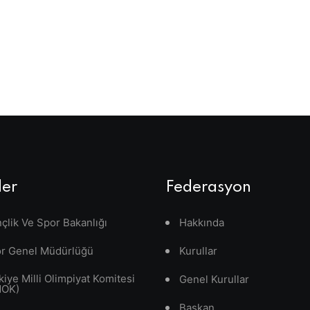
ler
Federasyon
çlik Ve Spor Bakanlığı
Hakkında
r Genel Müdürlüğü
Kurullar
kiye Milli Olimpiyat Komitesi
Genel Kurullar
MOK)
Başkan