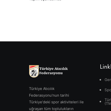
Link
Gen
Türkiye Atıcılık
Spo
Federasyonu'nun tarihi
Tür
Türkiye'deki spor aktiviteleri ile
(T
uğraşan tüm toplulukların