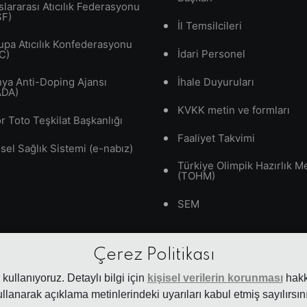
slararası Atıcılık Federasyonu
SF)
İl Temsilcileri
upa Atıcılık Konfederasyonu
İdari Personel
C)
ya Anti-Doping Ajansı
İhale Duyuruları
ADA)
KVKK metin ve formları
r Toto Teşkilat Başkanlığı
Faaliyet Takvimi
isel Sağlık Sistemi (e-nabız)
Türkiye Olimpik Hazırlık M
(TOHM)
SEM
Çerez Politikası
kullanıyoruz. Detaylı bilgi için
kişisel verilerin korunması
hakkı
ullanarak açıklama metinlerindeki uyarıları kabul etmiş sayılırsını