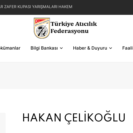
AR ZAFER KUPASI YARIŞMALARI HAKEM
MOKRASİ KUPASI 2. BÖLGE SERİ VE ŞEMALARI
ASI YARIŞMALARI HAKEM GÖREVLENDİRMELERİ
kümanlar
Bilgi Bankası
Haber & Duyuru
Faal
HAKAN ÇELİKOĞLU