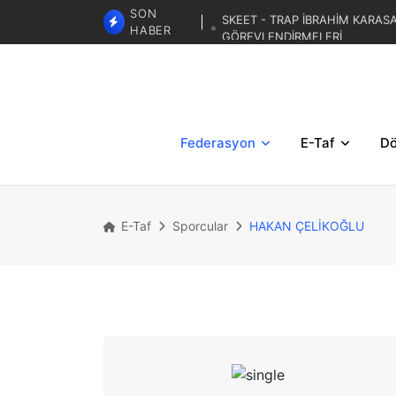
SKEET - TRAP İBRAHİM KARAS
SON
GÖREVLENDİRMELERİ
HABER
TRAP 2.BÖLGESEL MİLLİ DE
TRAP 3. BÖLGESEL YAZ KUP
Federasyon
E-Taf
Dö
E-Taf
Sporcular
HAKAN ÇELİKOĞLU