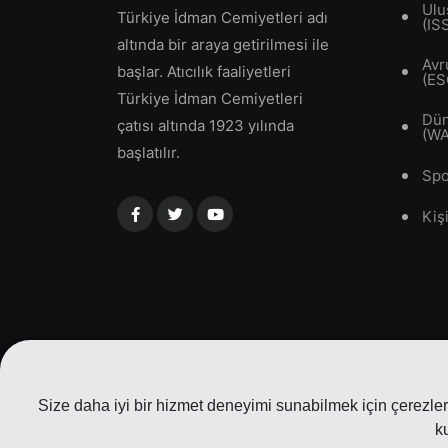
Ulu
Türkiye İdman Cemiyetleri adı
(IS
altında bir araya getirilmesi ile
Avr
başlar. Atıcılık faaliyetleri
(ES
Türkiye İdman Cemiyetleri
Dün
çatısı altında 1923 yılında
(W
başlatılır.
Spo
Kiş
Size daha iyi bir hizmet deneyimi sunabilmek için çerezler 
k