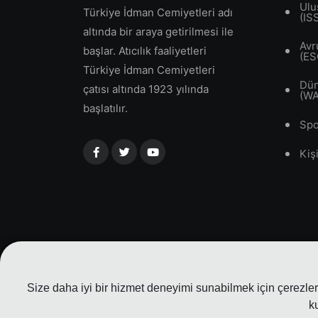
Ulu
Türkiye İdman Cemiyetleri adı
(IS
altında bir araya getirilmesi ile
Avr
başlar. Atıcılık faaliyetleri
(ES
Türkiye İdman Cemiyetleri
Dün
çatısı altında 1923 yılında
(W
başlatılır.
Spo
Kiş
Size daha iyi bir hizmet deneyimi sunabilmek için çerezler 
k