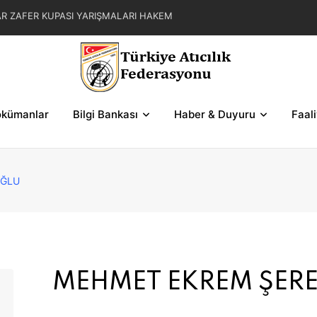
AR ZAFER KUPASI YARIŞMALARI HAKEM
MOKRASİ KUPASI 2. BÖLGE SERİ VE ŞEMALARI
ASI YARIŞMALARI HAKEM GÖREVLENDİRMELERİ
kümanlar
Bilgi Bankası
Haber & Duyuru
Faal
OĞLU
MEHMET EKREM ŞER