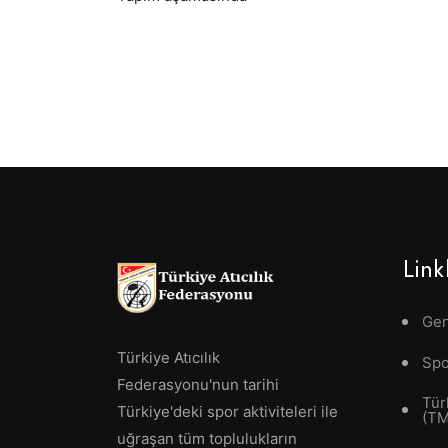
Link
Gen
Türkiye Atıcılık
Spo
Federasyonu'nun tarihi
Tür
Türkiye'deki spor aktiviteleri ile
(T
uğraşan tüm toplulukların