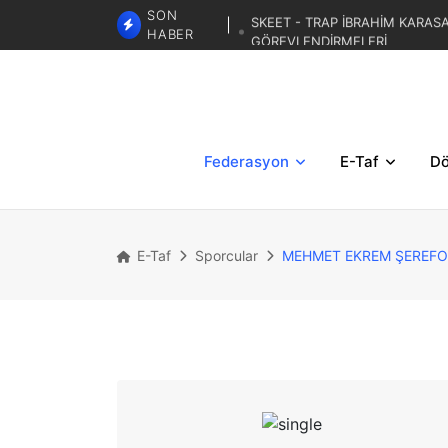
SKEET - TRAP İBRAHİM KARAS
SON
GÖREVLENDİRMELERİ
HABER
TRAP 2.BÖLGESEL MİLLİ DE
TRAP 3. BÖLGESEL YAZ KUP
Federasyon
E-Taf
Dö
E-Taf
Sporcular
MEHMET EKREM ŞEREF