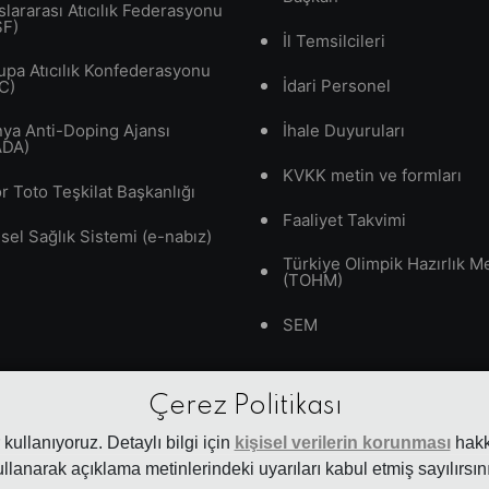
slararası Atıcılık Federasyonu
SF)
İl Temsilcileri
upa Atıcılık Konfederasyonu
İdari Personel
C)
ya Anti-Doping Ajansı
İhale Duyuruları
ADA)
KVKK metin ve formları
r Toto Teşkilat Başkanlığı
Faaliyet Takvimi
isel Sağlık Sistemi (e-nabız)
Türkiye Olimpik Hazırlık M
(TOHM)
SEM
Çerez Politikası
kullanıyoruz. Detaylı bilgi için
kişisel verilerin korunması
hakkı
ullanarak açıklama metinlerindeki uyarıları kabul etmiş sayılırsını