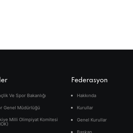
ler
Federasyon
çlik Ve Spor Bakanlığı
Hakkında
r Genel Müdürlüğü
Kurullar
kiye Milli Olimpiyat Komitesi
Genel Kurullar
MOK)
Başkan