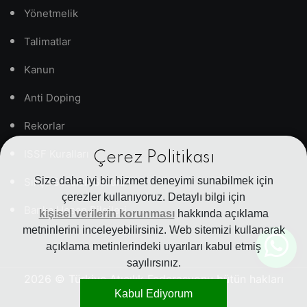
Yönetmelik
Talimatlar
Kanun
Anti Doping
Rekorlar
ISSF Kuralları
Çerez Politikası
Size daha iyi bir hizmet deneyimi sunabilmek için
Sıkça Sorulan Sorular
çerezler kullanıyoruz. Detaylı bilgi için
Banka Hesap Bilgileri
kişisel verilerin korunması
hakkında açıklama
metninlerini inceleyebilirsiniz. Web sitemizi kullanarak
açıklama metinlerindeki uyarıları kabul etmiş
sayılırsınız.
2026
© Türkiye Atıcılık Federasyonu bütün hakları
Kabul Ediyorum
saklıdır.