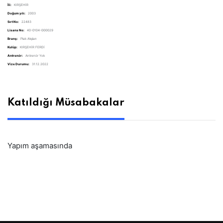
İli:
KIRŞEHİR
Doğum yılı:
2003
Sırt No:
22483
Lisans No:
40-0104-000029
Branş:
Plak Atışları
Kulüp:
KIRŞEHİR FERDİ
Antrenör:
Antrenör Yok
Vize Durumu:
31.12.2022
Katıldığı Müsabakalar
Yapım aşamasında