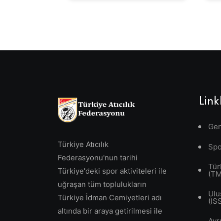
Link
Gen
Türkiye Atıcılık
Spo
Federasyonu'nun tarihi
Tür
Türkiye'deki spor aktiviteleri ile
(T
uğraşan tüm toplulukların
Ulu
Türkiye İdman Cemiyetleri adı
(IS
altında bir araya getirilmesi ile
Avr