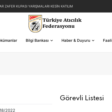
AR ZAFER KUPASI YARIŞMALARI KESİN KATILIM
L YAZ KUPASI YARIŞMA REGLAMANI
FER KUPASI YARIŞMASI SERİLERİ VE ŞEMALAR
kümanlar
Bilgi Bankası
Haber & Duyuru
Faal
Görevli Listesi
18/2022