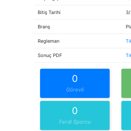
Bitiş Tarihi
3
Branş
Pl
Regleman
Tı
Sonuç PDF
Tı
0
Görevli
0
Ferdi Sporcu