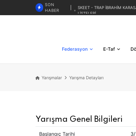
SKEET - TRAP İBRAHİM KARAS
SON
LİSTELERİ
HABER
TRAP 3. BÖLGESE
TRAP İBRAHİM KARASAR ZA
Federasyon
E-Taf
Dö
Yarışmalar
Yarışma Detayları
Yarışma Genel Bilgileri
Başlangıç Tarihi
3/