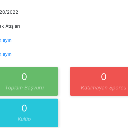
/20/2022
ak Atışları
klayın
klayın
0
0
Toplam Başvuru
Katılmayan Sporcu
0
Kulüp