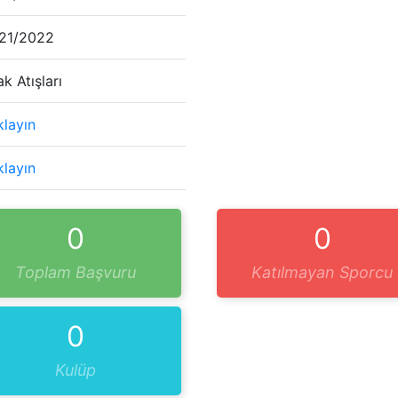
21/2022
ak Atışları
klayın
klayın
0
0
Toplam Başvuru
Katılmayan Sporcu
0
Kulüp