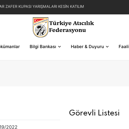
AR ZAFER KUPASI YARIŞMALARI KESİN KATILIM
L YAZ KUPASI YARIŞMA REGLAMANI
FER KUPASI YARIŞMASI SERİLERİ VE ŞEMALAR
kümanlar
Bilgi Bankası
Haber & Duyuru
Faal
Görevli Listesi
19/2022