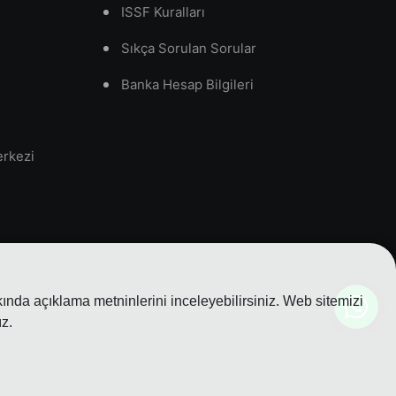
ISSF Kuralları
Sıkça Sorulan Sorular
Banka Hesap Bilgileri
erkezi
nda açıklama metninlerini inceleyebilirsiniz. Web sitemizi
z.