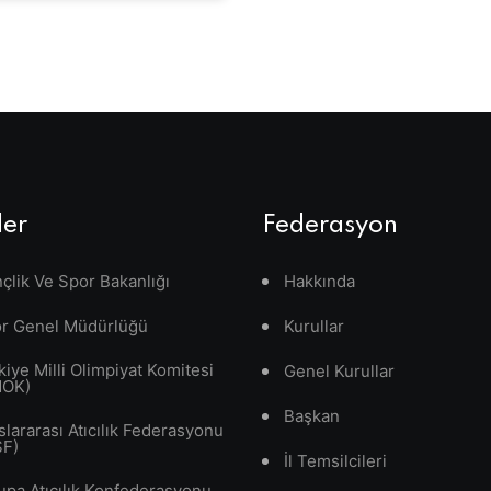
ler
Federasyon
çlik Ve Spor Bakanlığı
Hakkında
r Genel Müdürlüğü
Kurullar
kiye Milli Olimpiyat Komitesi
Genel Kurullar
MOK)
Başkan
slararası Atıcılık Federasyonu
SF)
İl Temsilcileri
upa Atıcılık Konfederasyonu