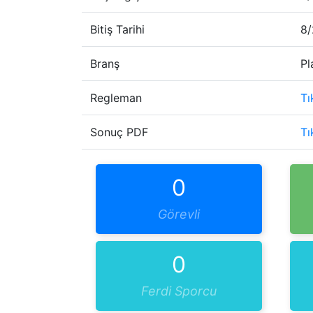
Bitiş Tarihi
8/
Branş
Pl
Regleman
Tı
Sonuç PDF
Tı
0
Görevli
0
Ferdi Sporcu