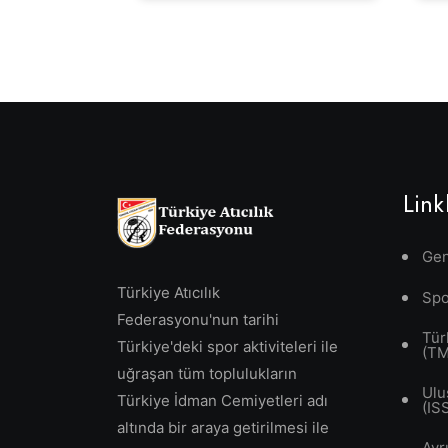
Link
Gen
Türkiye Atıcılık
Spo
Federasyonu'nun tarihi
Tür
Türkiye'deki spor aktiviteleri ile
(T
uğraşan tüm toplulukların
Ulu
Türkiye İdman Cemiyetleri adı
(IS
altında bir araya getirilmesi ile
Avr