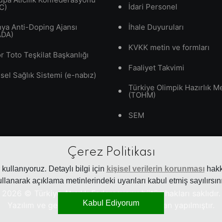
İdari Personel
C)
ya Anti-Doping Ajansı
İhale Duyuruları
ADA)
KVKK metin ve formları
r Toto Teşkilat Başkanlığı
Faaliyet Takvimi
isel Sağlık Sistemi (e-nabız)
Türkiye Olimpik Hazırlık M
(TOHM)
SEM
Çerez Politikası
kullanıyoruz. Detaylı bilgi için
kişisel verilerin korunması
hakkı
ullanarak açıklama metinlerindeki uyarıları kabul etmiş sayılırsını
2026
© Türkiye Atıcılık Federasyonu bütün hakları saklıdır.
Kabul Ediyorum
Yazılım ve geliştirme
Peaker Soft
tarafından yapılmıştır.