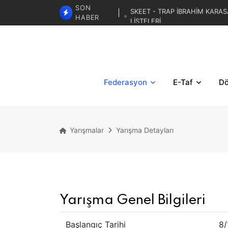
SKEET - TRAP İBRAHİM KARAS
SON
LİSTELERİ
HABER
TRAP 3. BÖLGESE
TRAP İBRAHİM KARASAR ZA
Federasyon
E-Taf
Dö
Yarışmalar
Yarışma Detayları
Yarışma Genel Bilgileri
Başlangıç Tarihi
8/