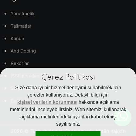
Yönetmelik
Talimatlar
Kanun
Anti Doping
Rekorlar
ISSF Kuralları
Çerez Politikası
Size daha iyi bir hizmet deneyimi sunabilmek için
Sıkça Sorulan Sorular
çerezler kullanıyoruz. Detaylı bilgi için
Banka Hesap Bilgileri
kişisel verilerin korunması
hakkında açıklama
metninlerini inceleyebilirsiniz. Web sitemizi kullanarak
açıklama metinlerindeki uyarıları kabul etmiş
sayılırsınız.
2026
© Türkiye Atıcılık Federasyonu bütün hakları