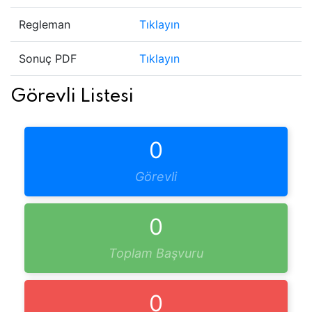
Regleman
Tıklayın
Sonuç PDF
Tıklayın
Görevli Listesi
0
Görevli
0
Toplam Başvuru
0