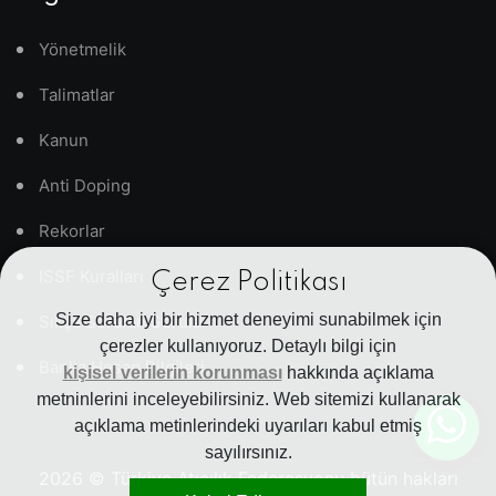
Yönetmelik
Talimatlar
Kanun
Anti Doping
Rekorlar
ISSF Kuralları
Çerez Politikası
Size daha iyi bir hizmet deneyimi sunabilmek için
Sıkça Sorulan Sorular
çerezler kullanıyoruz. Detaylı bilgi için
Banka Hesap Bilgileri
kişisel verilerin korunması
hakkında açıklama
metninlerini inceleyebilirsiniz. Web sitemizi kullanarak
açıklama metinlerindeki uyarıları kabul etmiş
sayılırsınız.
2026
© Türkiye Atıcılık Federasyonu bütün hakları