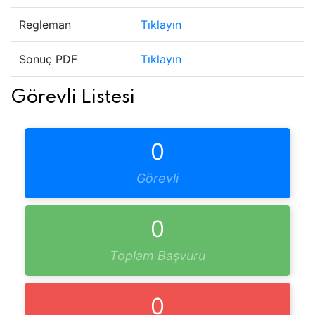
Regleman
Tıklayın
Sonuç PDF
Tıklayın
Görevli Listesi
0
Görevli
0
Toplam Başvuru
0