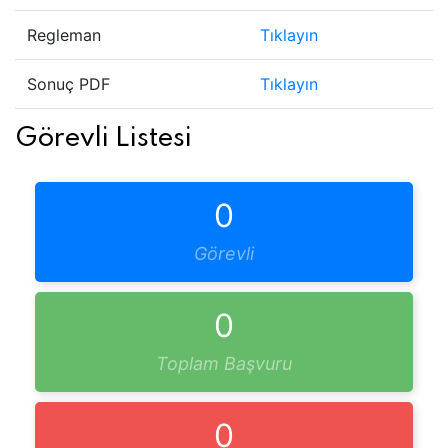
Regleman
Tıklayın
Sonuç PDF
Tıklayın
Görevli Listesi
0
Görevli
0
Toplam Başvuru
0