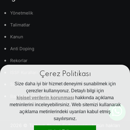
Yönetmelik
Talimatlar
Kanun
Anti Doping
Rekorlar
ISSF Kuralları
Çerez Politikası
Size daha iyi bir hizmet deneyimi sunabilmek için
Sıkça Sorulan Sorular
çerezler kullanıyoruz. Detaylı bilgi için
Banka Hesap Bilgileri
kişisel verilerin korunması
hakkında açıklama
metninlerini inceleyebilirsiniz. Web sitemizi kullanarak
açıklama metinlerindeki uyarıları kabul etmiş
sayılırsınız.
2026
© Türkiye Atıcılık Federasyonu bütün hakları