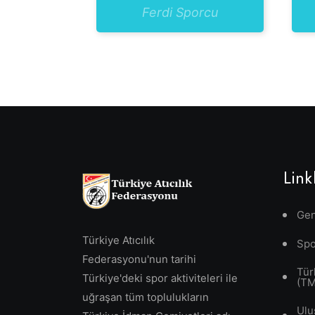
Ferdi Sporcu
Link
Gen
Türkiye Atıcılık
Spo
Federasyonu'nun tarihi
Tür
Türkiye'deki spor aktiviteleri ile
(T
uğraşan tüm toplulukların
Ulu