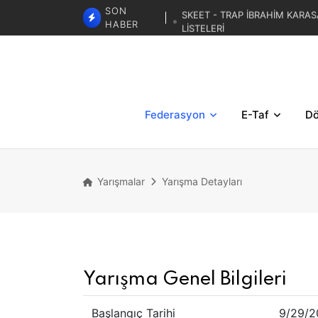
SKEET - TRAP İBRAHİM KARAS
SON
LİSTELERİ
HABER
TRAP 3. BÖLGESE
TRAP İBRAHİM KARASAR ZA
Federasyon
E-Taf
Dö
Yarışmalar
Yarışma Detayları
Yarışma Genel Bilgileri
Başlangıç Tarihi
9/29/2