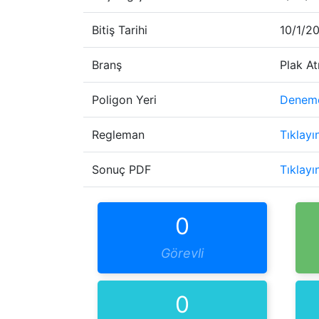
Bitiş Tarihi
10/1/2
Branş
Plak Atı
Poligon Yeri
Deneme
Regleman
Tıklayı
Sonuç PDF
Tıklayı
0
Görevli
0