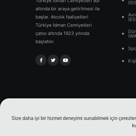
Türkiye İdman Cemiyetleri adı
(IS
altında bir araya getirilmesi ile
Avr
başlar. Atıcılık faaliyetleri
(ES
Türkiye İdman Cemiyetleri
Dün
çatısı altında 1923 yılında
(W
başlatılır.
Spo
Kiş
Size daha iyi bir hizmet deneyimi sunabilmek için çerezler 
k