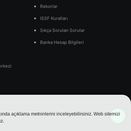
Rekorlar
ISSF Kuralları
Sıkça Sorulan Sorular
Banka Hesap Bilgileri
erkezi
nda açıklama metninlerini inceleyebilirsiniz. Web sitemizi
z.