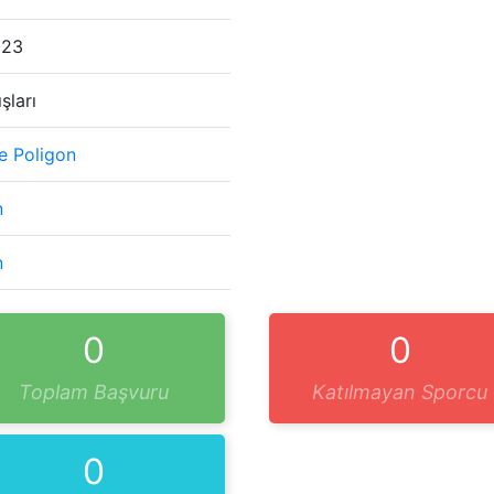
023
şları
 Poligon
n
n
0
0
Toplam Başvuru
Katılmayan Sporcu
0