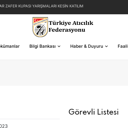
AR ZAFER KUPASI YARIŞMALARI KESİN KATILIM
L YAZ KUPASI YARIŞMA REGLAMANI
FER KUPASI YARIŞMASI SERİLERİ VE ŞEMALAR
kümanlar
Bilgi Bankası
Haber & Duyuru
Faal
Görevli Listesi
023