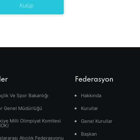
Kulüp
ler
Federasyon
çlik Ve Spor Bakanlığı
Hakkında
r Genel Müdürlüğü
Kurullar
kiye Milli Olimpiyat Komitesi
Genel Kurullar
MOK)
Başkan
slararası Atıcılık Federasyonu