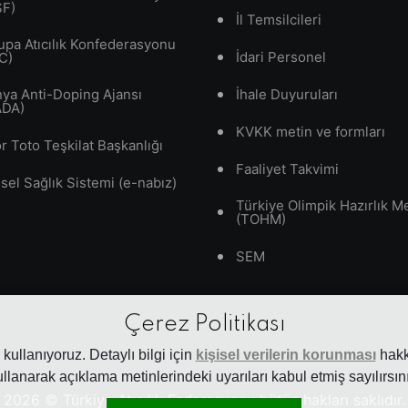
SF)
İl Temsilcileri
upa Atıcılık Konfederasyonu
İdari Personel
C)
ya Anti-Doping Ajansı
İhale Duyuruları
ADA)
KVKK metin ve formları
r Toto Teşkilat Başkanlığı
Faaliyet Takvimi
isel Sağlık Sistemi (e-nabız)
Türkiye Olimpik Hazırlık M
(TOHM)
SEM
Çerez Politikası
kullanıyoruz. Detaylı bilgi için
kişisel verilerin korunması
hakkı
ullanarak açıklama metinlerindeki uyarıları kabul etmiş sayılırsını
2026
© Türkiye Atıcılık Federasyonu bütün hakları saklıdır.