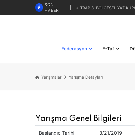
TRAP 3. BÖLGESEL YAZ KUP
SON
SKEET - TRAP İBRAHİM KARAS
HABER
LİSTELERİ
TRAP 3. BÖLGESE
TRAP İBRAHİM KARASAR ZA
Federasyon
E-Taf
Dö
Yarışmalar
Yarışma Detayları
Yarışma Genel Bilgileri
Başlangıç Tarihi
3/21/2019