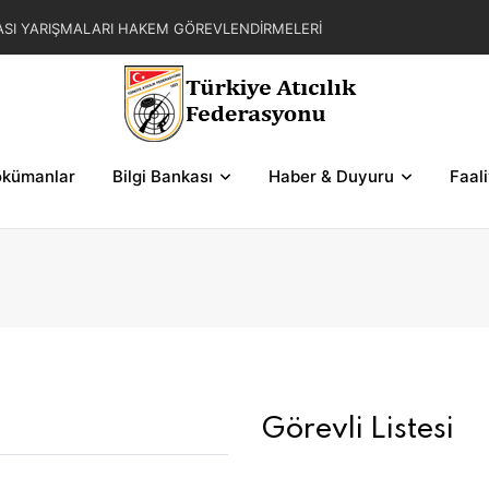
ASI YARIŞMALARI HAKEM GÖREVLENDİRMELERİ
AR ZAFER KUPASI YARIŞMALARI KESİN KATILIM
L YAZ KUPASI YARIŞMA REGLAMANI
FER KUPASI YARIŞMASI SERİLERİ VE ŞEMALAR
kümanlar
Bilgi Bankası
Haber & Duyuru
Faal
Görevli Listesi