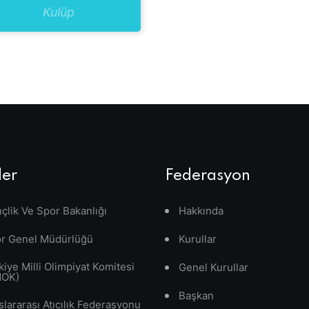
Kulüp
ler
Federasyon
çlik Ve Spor Bakanlığı
Hakkında
r Genel Müdürlüğü
Kurullar
kiye Milli Olimpiyat Komitesi
Genel Kurullar
MOK)
Başkan
slararası Atıcılık Federasyonu