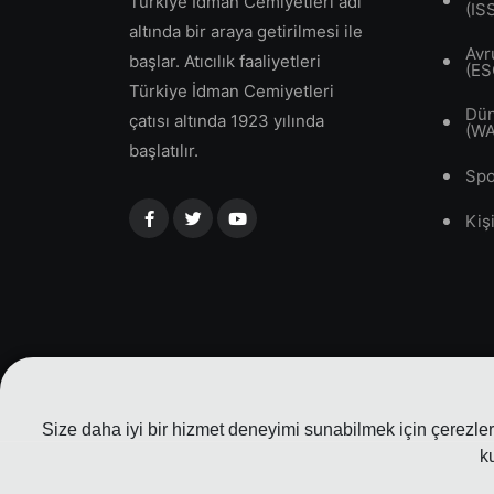
Türkiye İdman Cemiyetleri adı
(IS
altında bir araya getirilmesi ile
Avr
başlar. Atıcılık faaliyetleri
(ES
Türkiye İdman Cemiyetleri
Dün
çatısı altında 1923 yılında
(W
başlatılır.
Spo
Kiş
Size daha iyi bir hizmet deneyimi sunabilmek için çerezler 
k