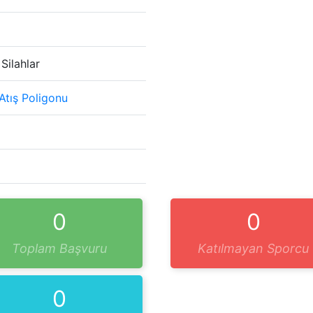
 Silahlar
Atış Poligonu
0
0
Toplam Başvuru
Katılmayan Sporcu
0