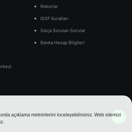
Rekorlar
ISSF Kuralları
Sıkça Sorulan Sorular
Banka Hesap Bilgileri
erkezi
nda açıklama metninlerini inceleyebilirsiniz. Web sitemizi
z.