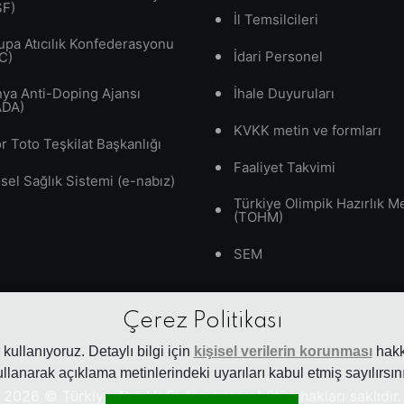
SF)
İl Temsilcileri
upa Atıcılık Konfederasyonu
İdari Personel
C)
ya Anti-Doping Ajansı
İhale Duyuruları
ADA)
KVKK metin ve formları
r Toto Teşkilat Başkanlığı
Faaliyet Takvimi
isel Sağlık Sistemi (e-nabız)
Türkiye Olimpik Hazırlık M
(TOHM)
SEM
Çerez Politikası
kullanıyoruz. Detaylı bilgi için
kişisel verilerin korunması
hakkı
ullanarak açıklama metinlerindeki uyarıları kabul etmiş sayılırsını
2026
© Türkiye Atıcılık Federasyonu bütün hakları saklıdır.