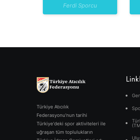
Ferdi Sporcu
Link
Gen
Türkiye Atıcılık
Spo
Federasyonu'nun tarihi
Tür
Türkiye'deki spor aktiviteleri ile
(T
uğraşan tüm toplulukların
Ulu