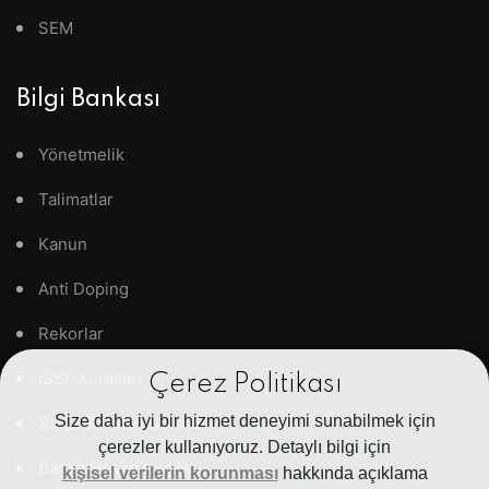
SEM
Bilgi Bankası
Yönetmelik
Talimatlar
Kanun
Anti Doping
Rekorlar
ISSF Kuralları
Çerez Politikası
Size daha iyi bir hizmet deneyimi sunabilmek için
Sıkça Sorulan Sorular
çerezler kullanıyoruz. Detaylı bilgi için
Banka Hesap Bilgileri
kişisel verilerin korunması
hakkında açıklama