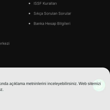
ISSF Kuralları
Sıkça Sorulan Sorular
Banka Hesap Bilgileri
erkezi
nda açıklama metninlerini inceleyebilirsiniz. Web sitemizi
z.