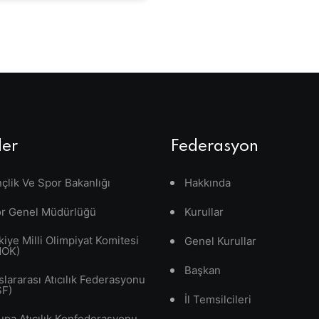
ler
Federasyon
çlik Ve Spor Bakanlığı
Hakkında
r Genel Müdürlüğü
Kurullar
kiye Milli Olimpiyat Komitesi
Genel Kurullar
MOK)
Başkan
slararası Atıcılık Federasyonu
SF)
İl Temsilcileri
upa Atıcılık Konfederasyonu