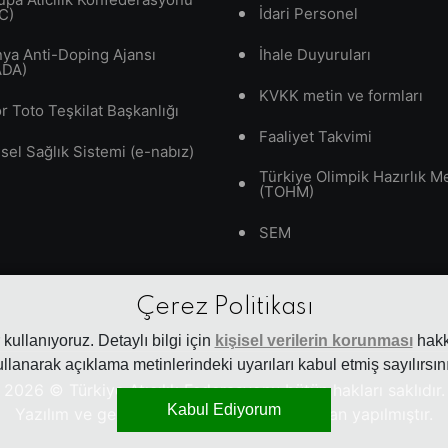
İdari Personel
C)
ya Anti-Doping Ajansı
İhale Duyuruları
ADA)
KVKK metin ve formları
r Toto Teşkilat Başkanlığı
Faaliyet Takvimi
isel Sağlık Sistemi (e-nabız)
Türkiye Olimpik Hazırlık M
(TOHM)
SEM
Çerez Politikası
kullanıyoruz. Detaylı bilgi için
kişisel verilerin korunması
hakkı
ullanarak açıklama metinlerindeki uyarıları kabul etmiş sayılırsını
2026
© Türkiye Atıcılık Federasyonu bütün hakları saklıdır.
Kabul Ediyorum
Yazılım ve geliştirme
Peaker Soft
tarafından yapılmıştır.