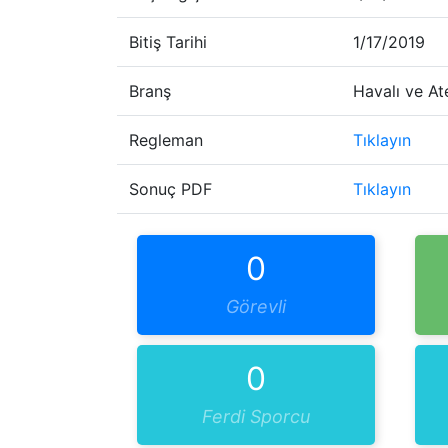
Bitiş Tarihi
1/17/2019
Branş
Havalı ve Ate
Regleman
Tıklayın
Sonuç PDF
Tıklayın
0
Görevli
0
Ferdi Sporcu