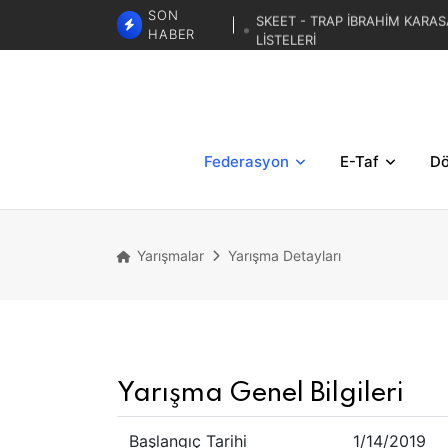
SKEET - TRAP İBRAHİM KARAS
SON
LİSTELERİ
HABER
TRAP 3. BÖLGESE
TRAP İBRAHİM KARASAR ZA
Federasyon
E-Taf
Dö
Yarışmalar
Yarışma Detayları
Yarışma Genel Bilgileri
Başlangıç Tarihi
1/14/2019