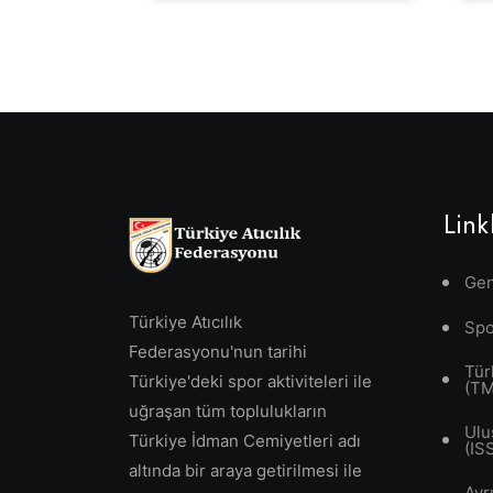
Link
Gen
Türkiye Atıcılık
Spo
Federasyonu'nun tarihi
Tür
Türkiye'deki spor aktiviteleri ile
(T
uğraşan tüm toplulukların
Ulu
Türkiye İdman Cemiyetleri adı
(IS
altında bir araya getirilmesi ile
Avr