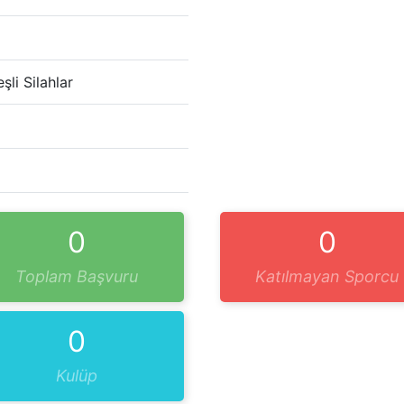
şli Silahlar
0
0
Toplam Başvuru
Katılmayan Sporcu
0
Kulüp