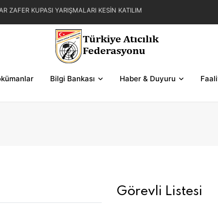
AR ZAFER KUPASI YARIŞMALARI KESİN KATILIM
L YAZ KUPASI YARIŞMA REGLAMANI
FER KUPASI YARIŞMASI SERİLERİ VE ŞEMALAR
kümanlar
Bilgi Bankası
Haber & Duyuru
Faal
Görevli Listesi