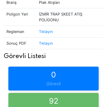
Branş
Plak Atışları
Poligon Yeri
İZMİR TRAP SKEET ATIŞ
POLİGONU
Regleman
Tıklayın
Sonuç PDF
Tıklayın
Görevli Listesi
0
Görevli
92