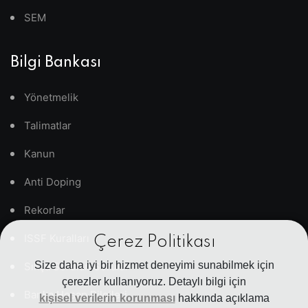
SEM
Bilgi Bankası
Yönetmelik
Talimatlar
Kanun
Anti Doping
Rekorlar
ISSF Kuralları
Çerez Politikası
Size daha iyi bir hizmet deneyimi sunabilmek için
Sıkça Sorulan Sorular
çerezler kullanıyoruz. Detaylı bilgi için
Banka Hesap Bilgileri
kişisel verilerin korunması
hakkında açıklama