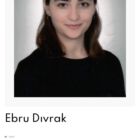
Ebru Dıvrak
ili:
İZMİR