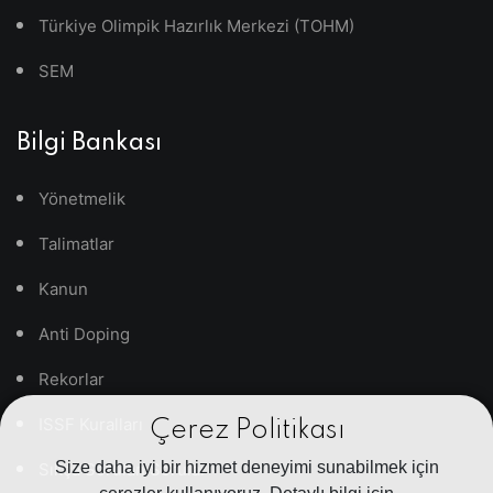
Türkiye Olimpik Hazırlık Merkezi (TOHM)
SEM
Bilgi Bankası
Yönetmelik
Talimatlar
Kanun
Anti Doping
Rekorlar
ISSF Kuralları
Çerez Politikası
Size daha iyi bir hizmet deneyimi sunabilmek için
Sıkça Sorulan Sorular