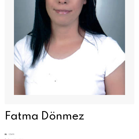
Fatma Dönmez
ili:
İZMİR