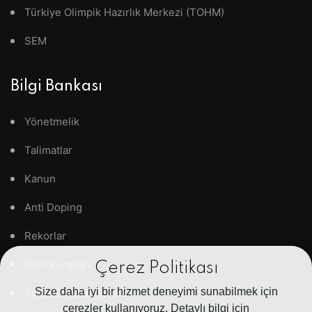
Türkiye Olimpik Hazırlık Merkezi (TOHM)
SEM
Bilgi Bankası
Yönetmelik
Talimatlar
Kanun
Anti Doping
Rekorlar
ISSF Kuralları
Çerez Politikası
Size daha iyi bir hizmet deneyimi sunabilmek için
Sıkça Sorulan Sorular
çerezler kullanıyoruz. Detaylı bilgi için