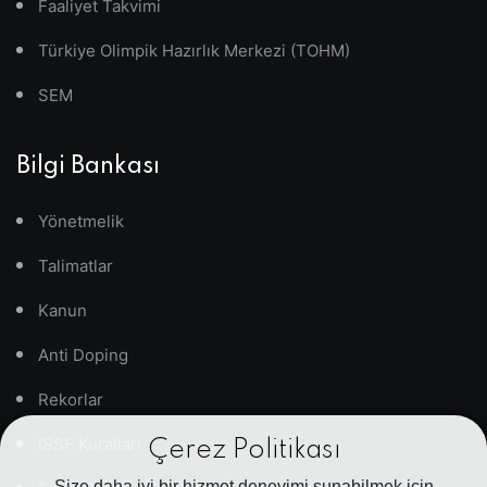
Faaliyet Takvimi
Türkiye Olimpik Hazırlık Merkezi (TOHM)
SEM
Bilgi Bankası
Yönetmelik
Talimatlar
Kanun
Anti Doping
Rekorlar
ISSF Kuralları
Çerez Politikası
Size daha iyi bir hizmet deneyimi sunabilmek için