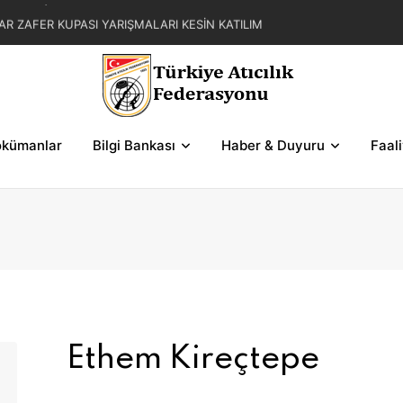
AR ZAFER KUPASI YARIŞMALARI KESİN KATILIM
L YAZ KUPASI YARIŞMA REGLAMANI
FER KUPASI YARIŞMASI SERİLERİ VE ŞEMALAR
kümanlar
Bilgi Bankası
Haber & Duyuru
Faal
Ethem Kireçtepe