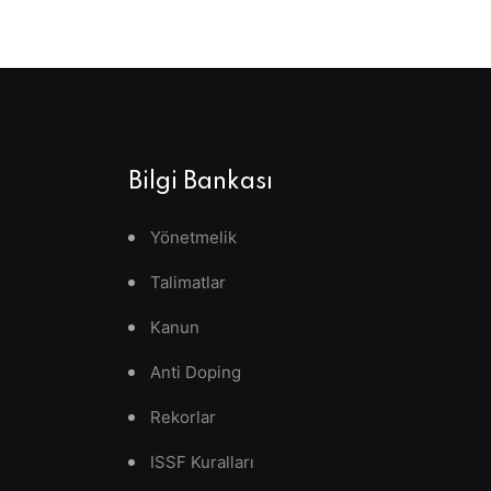
Bilgi Bankası
Yönetmelik
Talimatlar
Kanun
Anti Doping
Rekorlar
ISSF Kuralları