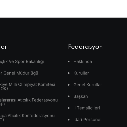
ler
Federasyon
çlik Ve Spor Bakanlığı
Hakkında
r Genel Müdürlüğü
Kurullar
kiye Milli Olimpiyat Komitesi
Genel Kurullar
MOK)
Başkan
slararası Atıcılık Federasyonu
SF)
İl Temsilcileri
upa Atıcılık Konfederasyonu
İdari Personel
C)