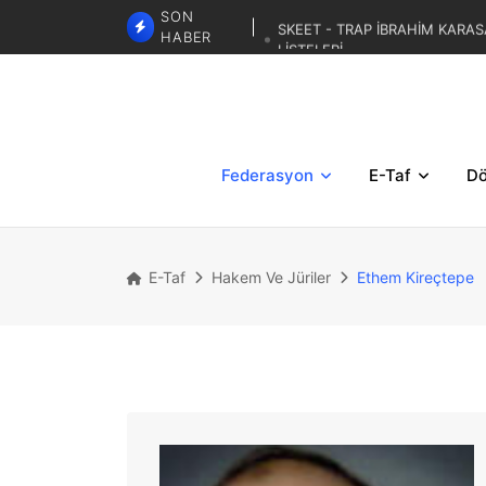
SKEET - TRAP İBRAHİM KARAS
SON
LİSTELERİ
HABER
TRAP 3. BÖLGESE
TRAP İBRAHİM KARASAR ZA
Federasyon
E-Taf
Dö
E-Taf
Hakem Ve Jüriler
Ethem Kireçtepe