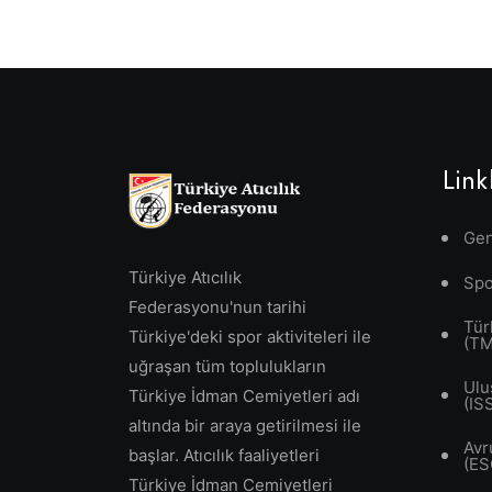
Link
Gen
Türkiye Atıcılık
Spo
Federasyonu'nun tarihi
Tür
Türkiye'deki spor aktiviteleri ile
(T
uğraşan tüm toplulukların
Ulu
Türkiye İdman Cemiyetleri adı
(IS
altında bir araya getirilmesi ile
Avr
başlar. Atıcılık faaliyetleri
(ES
Türkiye İdman Cemiyetleri