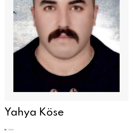
Yahya Köse
ili:
SİVAS