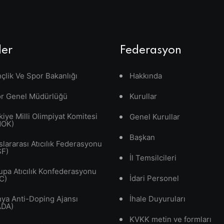
ler
Federasyon
çlik Ve Spor Bakanlığı
Hakkında
r Genel Müdürlüğü
Kurullar
kiye Milli Olimpiyat Komitesi
Genel Kurullar
MOK)
Başkan
slararası Atıcılık Federasyonu
SF)
İl Temsilcileri
upa Atıcılık Konfederasyonu
İdari Personel
C)
ya Anti-Doping Ajansı
İhale Duyuruları
ADA)
KVKK metin ve formları