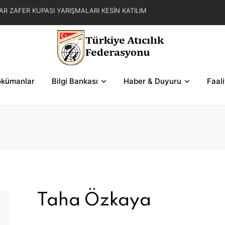
AR ZAFER KUPASI YARIŞMALARI KESİN KATILIM
L YAZ KUPASI YARIŞMA REGLAMANI
FER KUPASI YARIŞMASI SERİLERİ VE ŞEMALAR
kümanlar
Bilgi Bankası
Haber & Duyuru
Faal
Taha Özkaya