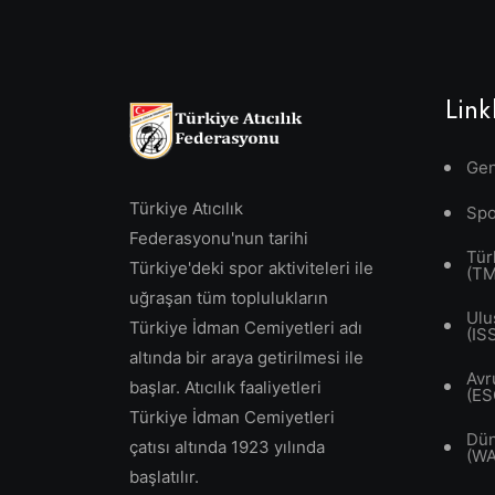
Link
Gen
Türkiye Atıcılık
Spo
Federasyonu'nun tarihi
Tür
Türkiye'deki spor aktiviteleri ile
(T
uğraşan tüm toplulukların
Ulu
Türkiye İdman Cemiyetleri adı
(IS
altında bir araya getirilmesi ile
Avr
başlar. Atıcılık faaliyetleri
(ES
Türkiye İdman Cemiyetleri
Dün
çatısı altında 1923 yılında
(W
başlatılır.