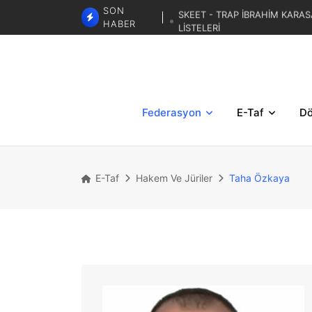
SKEET - TRAP İBRAHİM KARAS
SON
LİSTELERİ
HABER
TRAP 3. BÖLGESE
TRAP İBRAHİM KARASAR ZA
Federasyon
E-Taf
Dö
E-Taf
Hakem Ve Jüriler
Taha Özkaya