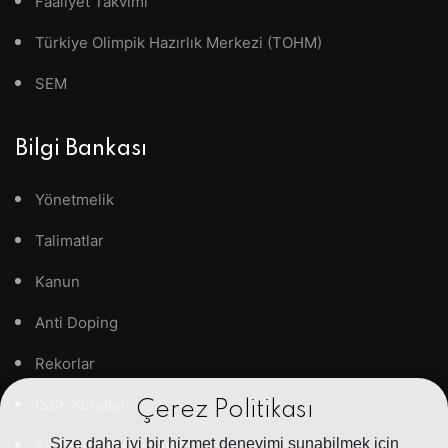
Faaliyet Takvimi
Türkiye Olimpik Hazırlık Merkezi (TOHM)
SEM
Bilgi Bankası
Yönetmelik
Talimatlar
Kanun
Anti Doping
Rekorlar
ISSF Kuralları
Çerez Politikası
Size daha iyi bir hizmet deneyimi sunabilmek için
Sıkça Sorulan Sorular