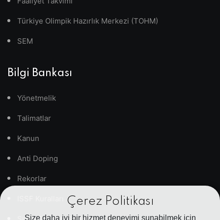
Faaliyet Takvimi
Türkiye Olimpik Hazırlık Merkezi (TOHM)
SEM
Bilgi Bankası
Yönetmelik
Talimatlar
Kanun
Anti Doping
Rekorlar
ISSF Kuralları
Çerez Politikası
Size daha iyi bir hizmet deneyimi sunabilmek için
Sıkça Sorulan Sorular