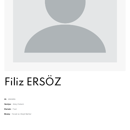
Filiz ERSÖZ
ili:
ANKARA
Seviye:
Aday Hakem
Durum:
Faal
Branş:
Havalı ve Ateşli Silahlar