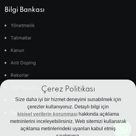
Bilgi Bankası
Yönetmelik
Talimatlar
Kanun
Anti Doping
Rekorlar
ISSF Kuralları
Çerez Politikası
Size daha iyi bir hizmet deneyimi sunabilmek için
Sıkça Sorulan Sorular
çerezler kullanıyoruz. Detaylı bilgi için
Banka Hesap Bilgileri
kişisel verilerin korunması
hakkında açıklama
metninlerini inceleyebilirsiniz. Web sitemizi kullanarak
açıklama metinlerindeki uyarıları kabul etmiş
sayılırsınız.