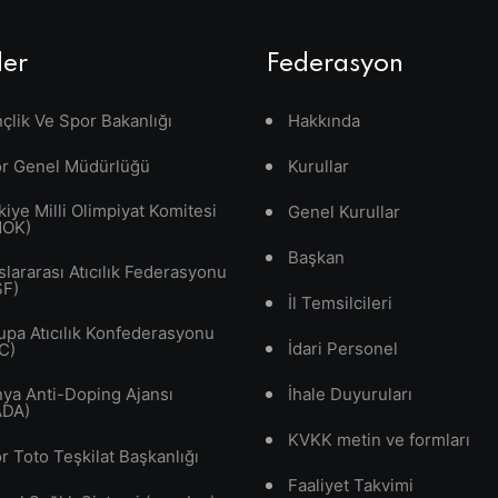
ler
Federasyon
çlik Ve Spor Bakanlığı
Hakkında
r Genel Müdürlüğü
Kurullar
kiye Milli Olimpiyat Komitesi
Genel Kurullar
MOK)
Başkan
slararası Atıcılık Federasyonu
SF)
İl Temsilcileri
upa Atıcılık Konfederasyonu
İdari Personel
C)
ya Anti-Doping Ajansı
İhale Duyuruları
ADA)
KVKK metin ve formları
r Toto Teşkilat Başkanlığı
Faaliyet Takvimi