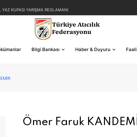
L YAZ KUPASI YARIŞMA REGLAMANI
AR ZAFER KUPASI YARIŞMALARI HAKEM
KUPASI YARIŞMALARI KATILIMCI LİSTELERİ
kümanlar
Bilgi Bankası
Haber & Duyuru
Faal
DEMİR
Ömer Faruk KANDEM