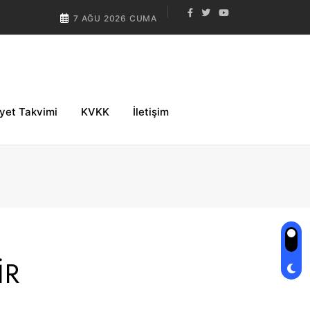
7 AĞU 2026 CUMA
iyet Takvimi
KVKK
İletişim
İR