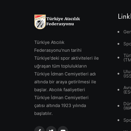
Link
Gen
Türkiye Atıcılık
Spo
Federasyonu'nun tarihi
Tür
Türkiye'deki spor aktiviteleri ile
(T
uğraşan tüm toplulukların
Ulu
Türkiye İdman Cemiyetleri adı
(IS
altında bir araya getirilmesi ile
Avr
başlar. Atıcılık faaliyetleri
(ES
Türkiye İdman Cemiyetleri
Dün
çatısı altında 1923 yılında
(W
başlatılır.
Spo