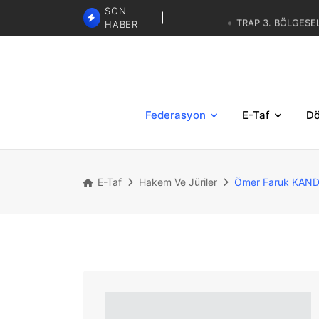
SON
TRAP 3. BÖLGESE
HABER
SKEET - TRAP İBRAHİM KARAS
GÖREVLENDİRMELERİ
TRAP 3. BÖLGESEL YAZ 
Federasyon
E-Taf
Dö
E-Taf
Hakem Ve Jüriler
Ömer Faruk KAN