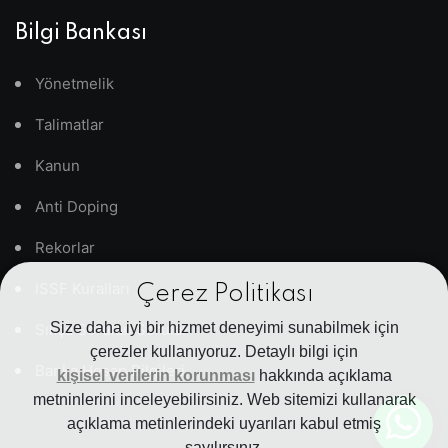
Bilgi Bankası
Yönetmelik
Talimatlar
Kanun
Anti Doping
Rekorlar
ISSF Kuralları
Çerez Politikası
Size daha iyi bir hizmet deneyimi sunabilmek için
Sıkça Sorulan Sorular
çerezler kullanıyoruz. Detaylı bilgi için
Banka Hesap Bilgileri
kişisel verilerin korunması
hakkında açıklama
metninlerini inceleyebilirsiniz. Web sitemizi kullanarak
açıklama metinlerindeki uyarıları kabul etmiş
sayılırsınız.