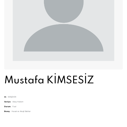
Mustafa KİMSESİZ
ili:
KIRŞEHİR
Seviye:
Aday Hakem
Durum:
Faal
Branş:
Havalı ve Ateşli Silahlar