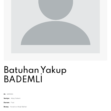
Batuhan Yakup
BADEMLİ
ili:
MERSİN
Seviye:
Aday Hakem
Durum:
Faal
Branş:
Havalı ve Ateşli Silahlar