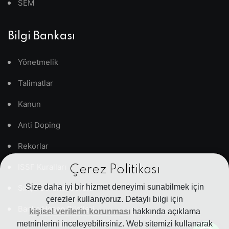
SEM
Bilgi Bankası
Yönetmelik
Talimatlar
Kanun
Anti Doping
Rekorlar
ISSF Kuralları
Çerez Politikası
Size daha iyi bir hizmet deneyimi sunabilmek için
Sıkça Sorulan Sorular
çerezler kullanıyoruz. Detaylı bilgi için
Banka Hesap Bilgileri
kişisel verilerin korunması
hakkında açıklama
metninlerini inceleyebilirsiniz. Web sitemizi kullanarak