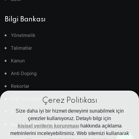
Bilgi Bankası
Yönetmelik
Talimatlar
Kanun
Anti Doping
Rekorlar
ISSF Kuralları
Çerez Politikası
Size daha iyi bir hizmet deneyimi sunabilmek için
Sıkça Sorulan Sorular
çerezler kullanıyoruz. Detaylı bilgi için
Banka Hesap Bilgileri
kişisel verilerin korunması
hakkında açıklama
metninlerini inceleyebilirsiniz. Web sitemizi kullanarak