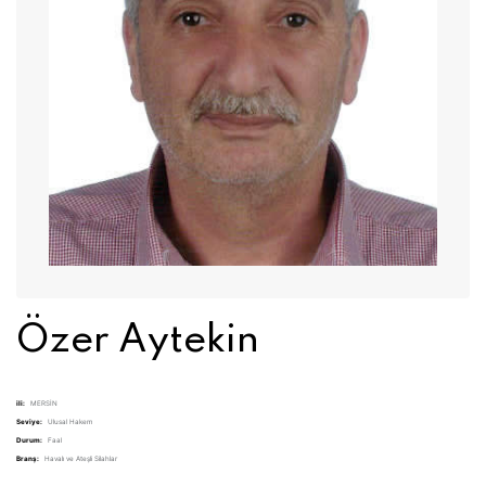
Özer Aytekin
ili:
MERSİN
Seviye:
Ulusal Hakem
Durum:
Faal
Branş:
Havalı ve Ateşli Silahlar