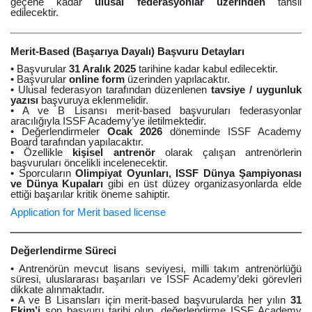
geçene kadar
ulusal federasyonlar üzerinden
tahsil
edilecektir.
Merit-Based (Başarıya Dayalı) Başvuru Detayları
• Başvurular
31 Aralık 2025
tarihine kadar kabul edilecektir.
• Başvurular
online form
üzerinden yapılacaktır.
• Ulusal federasyon tarafından düzenlenen
tavsiye / uygunluk
yazısı
başvuruya eklenmelidir.
• A ve B Lisansı merit-based başvuruları federasyonlar
aracılığıyla ISSF Academy’ye iletilmektedir.
• Değerlendirmeler
Ocak 2026
döneminde ISSF Academy
Board tarafından yapılacaktır.
• Özellikle
kişisel antrenör
olarak çalışan antrenörlerin
başvuruları öncelikli incelenecektir.
• Sporcuların
Olimpiyat Oyunları, ISSF Dünya Şampiyonası
ve Dünya Kupaları
gibi en üst düzey organizasyonlarda elde
ettiği başarılar kritik öneme sahiptir.
Application for Merit based license
Değerlendirme Süreci
• Antrenörün mevcut lisans seviyesi, milli takım antrenörlüğü
süresi, uluslararası başarıları ve ISSF Academy’deki görevleri
dikkate alınmaktadır.
• A ve B Lisansları için merit-based başvurularda her yılın
31
Ekim’i
son başvuru tarihi olup, değerlendirme ISSF Academy