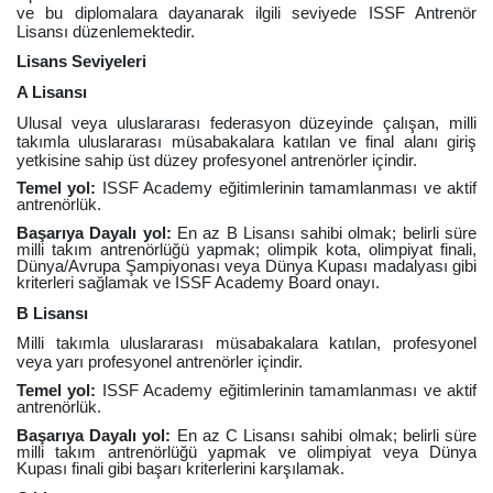
ve bu diplomalara dayanarak ilgili seviyede ISSF Antrenör
Lisansı düzenlemektedir.
Lisans Seviyeleri
A Lisansı
Ulusal veya uluslararası federasyon düzeyinde çalışan, milli
takımla uluslararası müsabakalara katılan ve final alanı giriş
yetkisine sahip üst düzey profesyonel antrenörler içindir.
Temel yol:
ISSF Academy eğitimlerinin tamamlanması ve aktif
antrenörlük.
Başarıya Dayalı yol:
En az B Lisansı sahibi olmak; belirli süre
milli takım antrenörlüğü yapmak; olimpik kota, olimpiyat finali,
Dünya/Avrupa Şampiyonası veya Dünya Kupası madalyası gibi
kriterleri sağlamak ve ISSF Academy Board onayı.
B Lisansı
Milli takımla uluslararası müsabakalara katılan, profesyonel
veya yarı profesyonel antrenörler içindir.
Temel yol:
ISSF Academy eğitimlerinin tamamlanması ve aktif
antrenörlük.
Başarıya Dayalı yol:
En az C Lisansı sahibi olmak; belirli süre
milli takım antrenörlüğü yapmak ve olimpiyat veya Dünya
Kupası finali gibi başarı kriterlerini karşılamak.