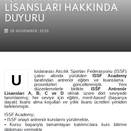
LİSANSLARI HAKKINDA
DUYURU
29 NOVEMBER, 2025
luslararası Atıcılık Sporları Federasyonu (ISSF)
U
çatısı altında yürütülen
ISSF Academy
tarafından antrenör eğitim ve lisanslama
prosedürleri güncellenmiştir. Yeni
düzenlemelerle birlikte
ISSF Antrenör
Lisansları A, B, C ve D
olmak üzere dört seviyede
tanımlanmış; her seviye için eğitim,
merit-based
(başarıya
dayalı) lisans alma koşulları ve yıllık lisans ücretleri yeniden
belirlenmiştir.
ISSF Academy;
• ISSF onaylı antrenör kurslarını yürütmekte,
• Kursu başarıyla tamamlayan katılımcılara kurs bitirme
diploması vermekte