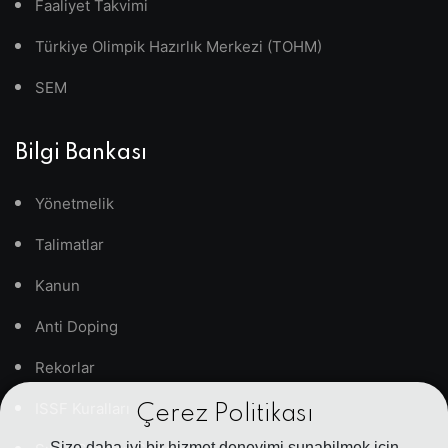
Faaliyet Takvimi
Türkiye Olimpik Hazırlık Merkezi (TOHM)
SEM
Bilgi Bankası
Yönetmelik
Talimatlar
Kanun
Anti Doping
Rekorlar
ISSF Kuralları
Çerez Politikası
Size daha iyi bir hizmet deneyimi sunabilmek için