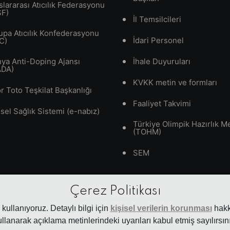
slararası Atıcılık Federasyonu
SF)
İl Temsilcileri
upa Atıcılık Konfederasyonu
İdari Personel
C)
ya Anti-Doping Ajansı
İhale Duyuruları
ADA)
KVKK metin ve formları
r Toto Teşkilat Başkanlığı
Faaliyet Takvimi
isel Sağlık Sistemi (e-nabız)
Türkiye Olimpik Hazırlık M
(TOHM)
SEM
Çerez Politikası
kullanıyoruz. Detaylı bilgi için
kişisel verilerin korunması
hakkı
ullanarak açıklama metinlerindeki uyarıları kabul etmiş sayılırsını