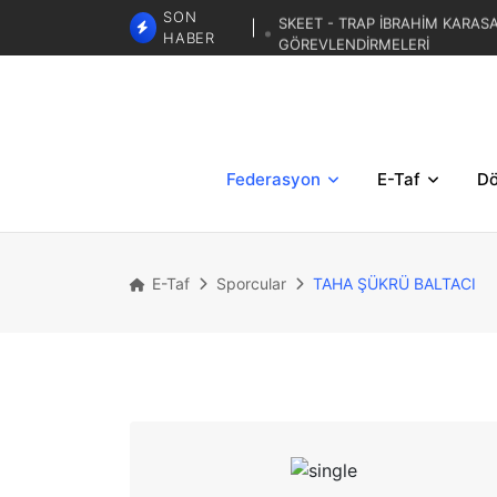
SKEET - TRAP İBRAHİM KARAS
SON
GÖREVLENDİRMELERİ
HABER
TRAP 2.BÖLGESEL MİLLİ DE
TRAP 3. BÖLGESEL YAZ KUP
Federasyon
E-Taf
Dö
E-Taf
Sporcular
TAHA ŞÜKRÜ BALTACI