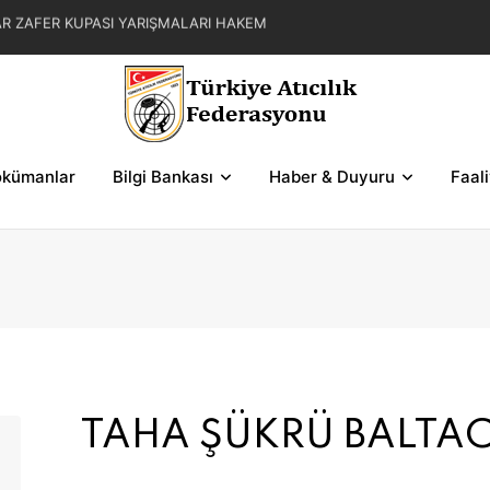
AR ZAFER KUPASI YARIŞMALARI HAKEM
MOKRASİ KUPASI 2. BÖLGE SERİ VE ŞEMALARI
ASI YARIŞMALARI HAKEM GÖREVLENDİRMELERİ
kümanlar
Bilgi Bankası
Haber & Duyuru
Faal
TAHA ŞÜKRÜ BALTAC