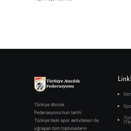
Link
Gen
Türkiye Atıcılık
Spo
Federasyonu'nun tarihi
Tür
Türkiye'deki spor aktiviteleri ile
(T
uğraşan tüm toplulukların