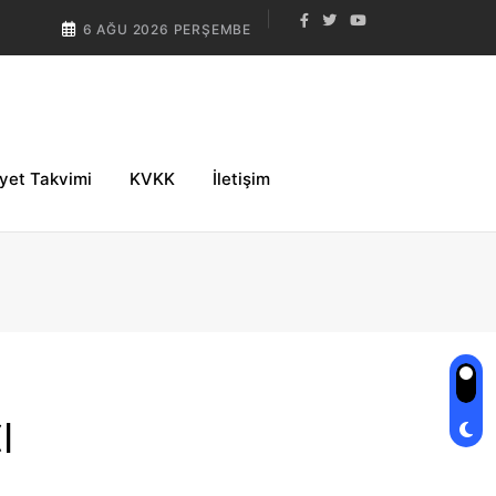
6 AĞU 2026 PERŞEMBE
iyet Takvimi
KVKK
İletişim
I