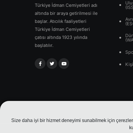
Ulu
Türkiye İdman Cemiyetleri adı
(IS
altında bir araya getirilmesi ile
Avr
başlar. Atıcılık faaliyetleri
(ES
Türkiye İdman Cemiyetleri
Dün
çatısı altında 1923 yılında
(W
başlatılır.
Spo
Kiş
Size daha iyi bir hizmet deneyimi sunabilmek için çerezler 
k