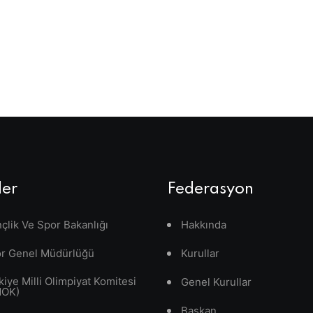
ler
Federasyon
çlik Ve Spor Bakanlığı
Hakkında
r Genel Müdürlüğü
Kurullar
kiye Milli Olimpiyat Komitesi
Genel Kurullar
MOK)
Başkan