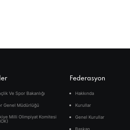
ler
Federasyon
çlik Ve Spor Bakanlığı
Hakkında
r Genel Müdürlüğü
Kurullar
kiye Milli Olimpiyat Komitesi
Genel Kurullar
MOK)
Başkan