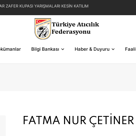
AR ZAFER KUPASI YARIŞMALARI KESİN KATILIM
L YAZ KUPASI YARIŞMA REGLAMANI
FER KUPASI YARIŞMASI SERİLERİ VE ŞEMALAR
kümanlar
Bilgi Bankası
Haber & Duyuru
Faal
FATMA NUR ÇETİNER