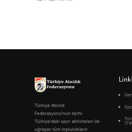
Link
Gen
Türkiye Atıcılık
Spo
Federasyonu'nun tarihi
Tür
Türkiye'deki spor aktiviteleri ile
(T
uğraşan tüm toplulukların