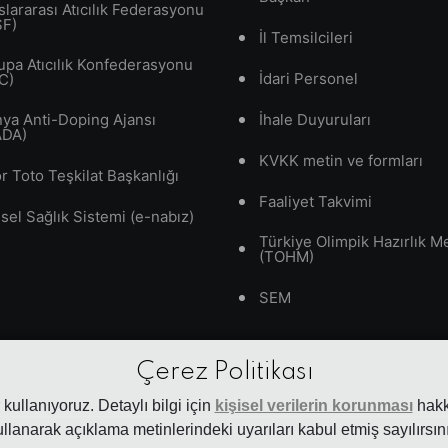
slararası Atıcılık Federasyonu
SF)
İl Temsilcileri
upa Atıcılık Konfederasyonu
İdari Personel
C)
ya Anti-Doping Ajansı
İhale Duyuruları
ADA)
KVKK metin ve formları
r Toto Teşkilat Başkanlığı
Faaliyet Takvimi
isel Sağlık Sistemi (e-nabız)
Türkiye Olimpik Hazırlık M
(TOHM)
SEM
Çerez Politikası
kullanıyoruz. Detaylı bilgi için
kişisel verilerin korunması
hakkı
ullanarak açıklama metinlerindeki uyarıları kabul etmiş sayılırsını