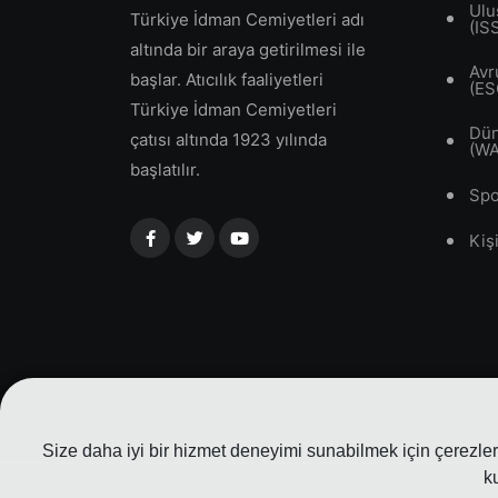
Ulu
Türkiye İdman Cemiyetleri adı
(IS
altında bir araya getirilmesi ile
Avr
başlar. Atıcılık faaliyetleri
(ES
Türkiye İdman Cemiyetleri
Dün
çatısı altında 1923 yılında
(W
başlatılır.
Spo
Kiş
Size daha iyi bir hizmet deneyimi sunabilmek için çerezler 
k