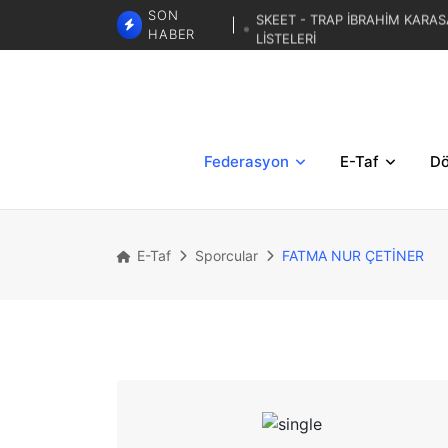
SKEET - TRAP İBRAHİM KARAS
SON
LİSTELERİ
HABER
TRAP 3. BÖLGESE
TRAP İBRAHİM KARASAR ZA
Federasyon
E-Taf
Dö
E-Taf
Sporcular
FATMA NUR ÇETİNER